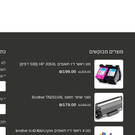
מוצרים מבוקשים
כתב
לא 
סט ראשי דיו תואמים HP 305XL (500 דפים)
השא
₪
199.00
₪
239.00
שם מלא *
טונר שחור תואם Brother TN2510XL
טלפון *
₪
179.00
₪
199.00
תוכן
סט 4 ראשי דיו תואמים brother lc424bk/c/y/m