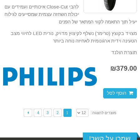
להבי Close-Cut איכותיים ועמידים עם
יכולת השחזה עצמית שמסייעים לגילוח
יעיל תוך התאמה לקווי המתאר של הפנים
מצויד בקוצץ (טרימר) נשלף לקיצוץ מדויק, נורית LED לחיווי מצב
הטעינה וידית ארגונומית לאחיזה נוחה ביותר
תוצרת הולנד
₪
379.00
הוסף לסל
4
3
2
1
מוצרים להצגה:
שמרו על קשר!