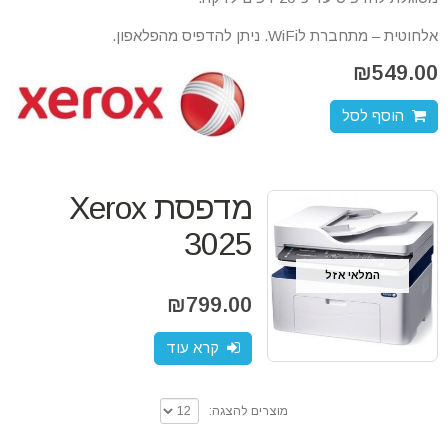
אלחוטית – מתחברת לWiFi. ניתן להדפיס מהפלאפון.
₪
549.00
הוסף לסל
מדפסת Xerox
3025
המלאי אזל
₪
799.00
קרא עוד
מוצרים להצגה: