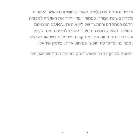
זנייה נתפסת עם קליפס באופן שימושי ונוח כאשר האוזניית
תיחה בשעת הצורך. כפתור ייעודי יחזיר את האוזנייה למקומה
בליחצה אחת. אוזנייה נוחה ושיומשית מאין כמוהה! אוזניית הדגם המתקדם וההמשך של ליין אוזניות CORAL המצויינות
 סאונד מעולה, תמיכה בחיבור לשני טלפונים במקביל ,זמן
אפשרת דיבור בטוח עם רמת קרינה מינימלית כשהאוזנייה אינה
ה מפריעה ומדלדלת חופשי עם חוט ארוך. פיתרון אידאלי!
ה של פרוטוקול A2DP המאפשר גם האזנה למוזיקה דבר האפשרי רק באוניות מהדגמים הגבוהים