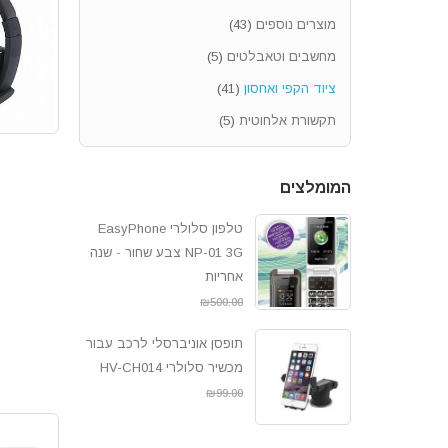
מוצרים נוספים
(43)
מחשבים וטאבלטים
(5)
ציוד הקפי ואחסון
(41)
תקשורת אלחוטית
(5)
המומלצים
טלפון סלולרי EasyPhone
NP-01 3G צבע שחור - שנה
אחריות
₪
479.00
₪
500.00
תופסן אוניברסלי לרכב עבור
מכשיר סלולרי HV-CH014
₪
75.00
₪
99.00