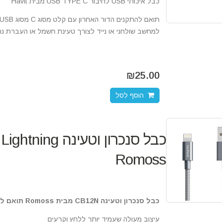
כבל איכותי USB לחיבור USB TYPE C מבית Havit
למחשב שולחני או נייד לצורך טעינת חשמל או העברת נת
₪
25.00
הוסף לסל
Romoss
כבל סנכרון וטעינה CB12N מבית Romoss תואם ל- iPod / iPhone / iPad בעלי חיבור Lightning
עיצוב מעולה שעמיד יותר ללחץ וקרעים