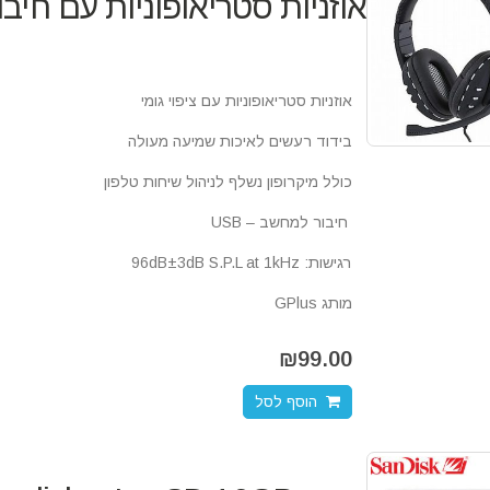
אוזניות סטריאופוניות עם חיבור B
אוזניות סטריאופוניות עם ציפוי גומי
בידוד רעשים לאיכות שמיעה מעולה
כולל מיקרופון נשלף לניהול שיחות טלפון
חיבור למחשב – USB
רגישות: 96dB±3dB S.P.L at 1kHz
מותג GPlus
₪
99.00
הוסף לסל