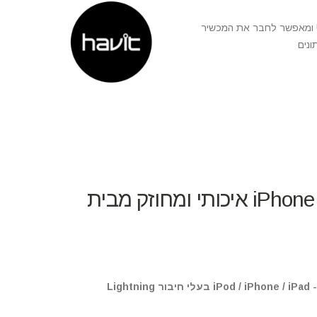
תואם להתקנים הדור האחרון עם קלט מסוג C מסוג USB ומאפשר לחבר את המכשיר
ונים
כבל סנכרון וטעינה iPhone Lightning איכותי ומחוזק מבית