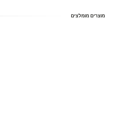
מוצרים מומלצים
-24%
מבוקש
תופסן אוניברסלי
טלפון ס
לרכב עבור מכשיר
hone NP-
סלולרי HV-
01 G