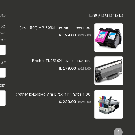
מוצרים מבוקשים
כתב
לא 
סט ראשי דיו תואמים HP 305XL (500 דפים)
השא
₪
199.00
₪
239.00
שם מלא *
טונר שחור תואם Brother TN2510XL
טלפון *
₪
179.00
₪
199.00
תוכן
סט 4 ראשי דיו תואמים brother lc424bk/c/y/m
₪
229.00
₪
249.00